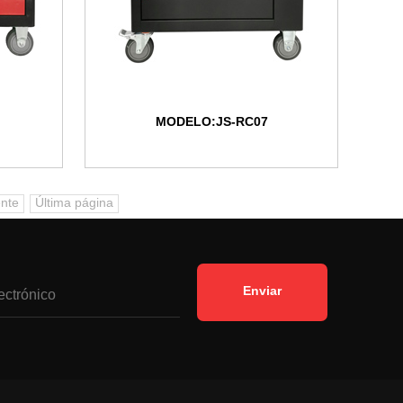
MODELO:JS-RC07
ente
Última página