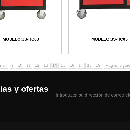
MODELO:JS-RC03
MODELO:JS-RC05
rior
9
10
11
12
13
14
15
16
17
18
19
Página sigui
ias y ofertas