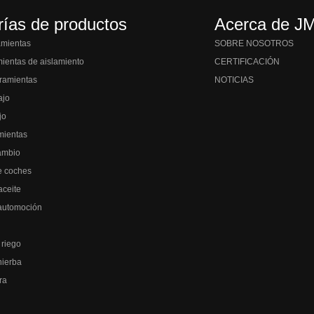
rías de productos
Acerca de J
amientas
SOBRE NOSOTROS
mientas de aislamiento
CERTIFICACIÓN
ramientas
NOTICIAS
ajo
jo
mientas
ambio
e coches
aceite
automoción
 riego
hierba
ra