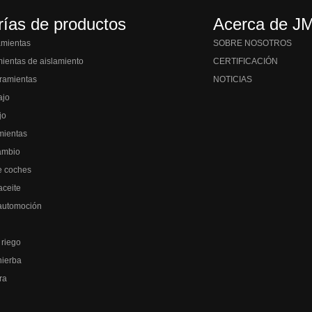
rías de productos
Acerca de J
amientas
SOBRE NOSOTROS
mientas de aislamiento
CERTIFICACIÓN
ramientas
NOTICIAS
ajo
jo
mientas
ambio
e coches
aceite
automoción
 riego
hierba
ra