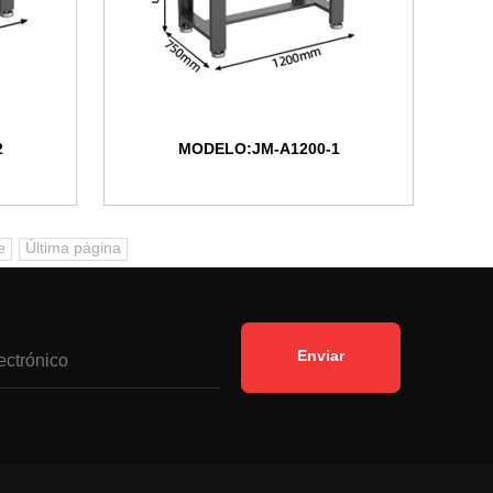
2
MODELO:JM-A1200-1
e
Última página