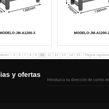
MODELO:JM-A1200-3
MODELO:JM-A1200-
terior
5
6
7
8
9
10
11
12
13
14
15
Página siguient
ias y ofertas