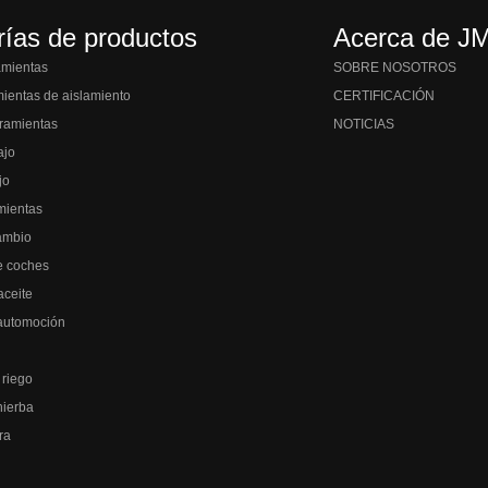
rías de productos
Acerca de J
amientas
SOBRE NOSOTROS
mientas de aislamiento
CERTIFICACIÓN
ramientas
NOTICIAS
ajo
jo
mientas
ambio
e coches
aceite
automoción
 riego
hierba
ra