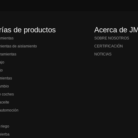
rías de productos
Acerca de J
amientas
SOBRE NOSOTROS
mientas de aislamiento
CERTIFICACIÓN
ramientas
NOTICIAS
ajo
jo
mientas
ambio
e coches
aceite
automoción
 riego
hierba